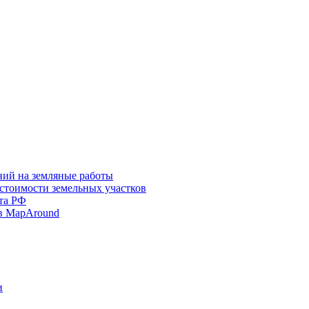
ний на земляные работы
 стоимости земельных участков
та РФ
в MapAround
и