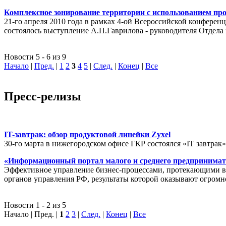
Комплексное зонирование территории с использованием пр
21-го апреля 2010 года в рамках 4-ой Всероссийской конферен
состоялось выступление А.П.Гаврилова - руководителя Отде
Новости 5 - 6 из 9
Начало
|
Пред.
|
1
2
3
4
5
|
След.
|
Конец
|
Все
Пресс-релизы
IT-завтрак: обзор продуктовой линейки Zyxel
30-го марта в нижегородском офисе ГКР состоялся «IT завтрак
«Информационный портал малого и среднего предпринимат
Эффективное управление бизнес-процессами, протекающими в р
органов управления РФ, результаты которой оказывают огромн
Новости 1 - 2 из 5
Начало | Пред. |
1
2
3
|
След.
|
Конец
|
Все