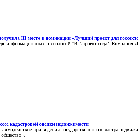
лучила III место в номинации «Лучший проект для госсекто
ре информационных технологий "ИТ-проект года", Компания «Г
ессе кадастровой оценки недвижимости
взаимодействие при ведении государственного кадастра недвиж
 общество».