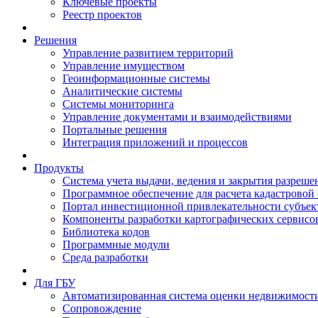
Ключевые проекты
Реестр проектов
Решения
Управление развитием территорий
Управление имуществом
Геоинформационные системы
Аналитические системы
Системы мониторинга
Управление документами и взаимодействиями
Портальные решения
Интеграция приложений и процессов
Продукты
Система учета выдачи, ведения и закрытия разреше
Программное обеспечение для расчета кадастровой
Портал инвестиционной привлекательности субъек
Компоненты разработки картографических сервисо
Библиотека кодов
Программные модули
Среда разработки
Для ГБУ
Автоматизированная система оценки недвижимост
Сопровождение