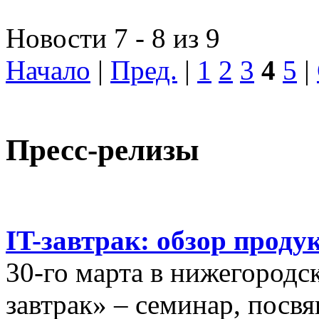
Новости 7 - 8 из 9
Начало
|
Пред.
|
1
2
3
4
5
|
Пресс-релизы
IT-завтрак: обзор проду
30-го марта в нижегородс
завтрак» – семинар, пос