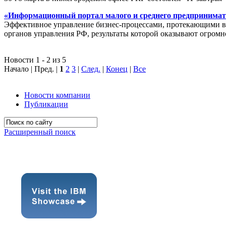
«Информационный портал малого и среднего предпринимат
Эффективное управление бизнес-процессами, протекающими в р
органов управления РФ, результаты которой оказывают огромн
Новости 1 - 2 из 5
Начало | Пред. |
1
2
3
|
След.
|
Конец
|
Все
Новости компании
Публикации
Расширенный поиск