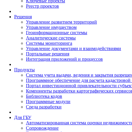
Ключевые проекты
Реестр проектов
Решения
Управление развитием территорий
Управление имуществом
Геоинформационные системы
Аналитические системы
Системы мониторинга
Управление документами и взаимодействиями
Портальные решения
Интеграция приложений и процессов
Продукты
Система учета выдачи, ведения и закрытия разреше
Программное обеспечение для расчета кадастровой
Портал инвестиционной привлекательности субъек
Компоненты разработки картографических сервисо
Библиотека кодов
Программные модули
Среда разработки
Для ГБУ
Автоматизированная система оценки недвижимост
Сопровождение