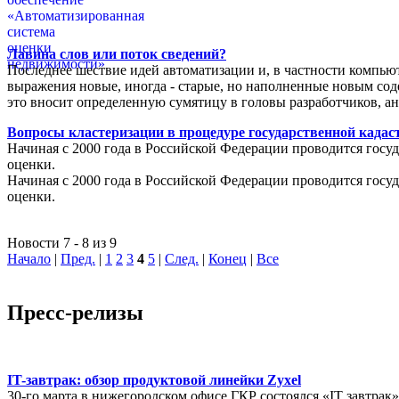
Лавина слов или поток сведений?
Последнее шествие идей автоматизации и, в частности компью
выражения новые, иногда - старые, но наполненные новым соде
это вносит определенную сумятицу в головы разработчиков, а
Вопросы кластеризации в процедуре государственной кадаст
Начиная с 2000 года в Российской Федерации проводится госуд
оценки.
Начиная с 2000 года в Российской Федерации проводится госуд
оценки.
Новости 7 - 8 из 9
Начало
|
Пред.
|
1
2
3
4
5
|
След.
|
Конец
|
Все
Пресс-релизы
IT-завтрак: обзор продуктовой линейки Zyxel
30-го марта в нижегородском офисе ГКР состоялся «IT завтрак