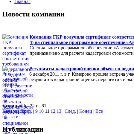
Главная
Новости компании
Компания ГКР получила сертификат соответст
4) на специальное программное обеспечение «
Специальное программное обеспечение «Автомат
предназначено для расчета кадастровой стоимост
Результаты кадастровой оценки объектов недв
6 декабря 2011 г. в г. Кемерово прошла встреча 
результатов кадастровой оценки, перспектив и эк
Новости 21 - 22 из 81
Начало
|
Пред.
|
9
10
11
12
13
|
След.
|
Конец
|
Все
Публикации