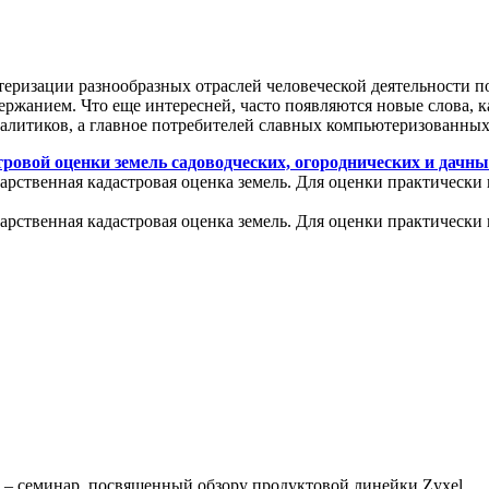
теризации разнообразных отраслей человеческой деятельности п
ржанием. Что еще интересней, часто появляются новые слова, к
налитиков, а главное потребителей славных компьютеризованных
ровой оценки земель садоводческих, огороднических и дачны
арственная кадастровая оценка земель. Для оценки практически 
арственная кадастровая оценка земель. Для оценки практически 
» – семинар, посвященный обзору продуктовой линейки Zyxel.