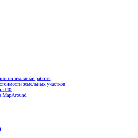
ний на земляные работы
 стоимости земельных участков
та РФ
в MapAround
и