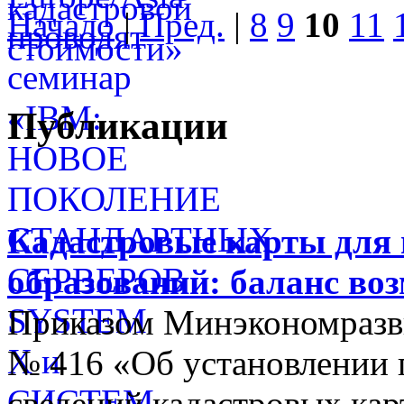
Начало
|
Пред.
|
8
9
10
11
Публикации
Кадастровые карты для
образований: баланс во
Приказом Минэкономразви
№ 416 «Об установлении п
сведений кадастровых кар