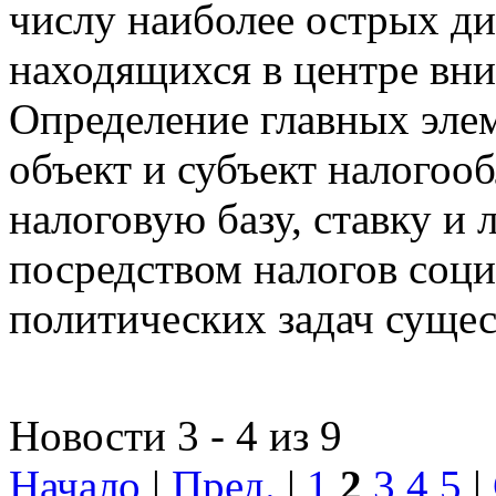
числу наиболее острых д
находящихся в центре вни
Определение главных эле
объект и субъект налогоо
налоговую базу, ставку и 
посредством налогов соц
политических задач сущес
Новости 3 - 4 из 9
Начало
|
Пред.
|
1
2
3
4
5
|