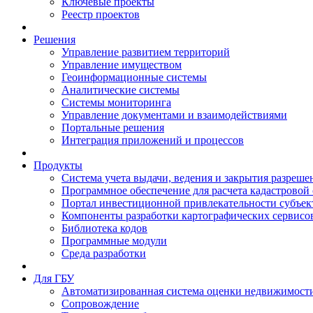
Ключевые проекты
Реестр проектов
Решения
Управление развитием территорий
Управление имуществом
Геоинформационные системы
Аналитические системы
Системы мониторинга
Управление документами и взаимодействиями
Портальные решения
Интеграция приложений и процессов
Продукты
Система учета выдачи, ведения и закрытия разреше
Программное обеспечение для расчета кадастровой
Портал инвестиционной привлекательности субъек
Компоненты разработки картографических сервисо
Библиотека кодов
Программные модули
Среда разработки
Для ГБУ
Автоматизированная система оценки недвижимост
Сопровождение