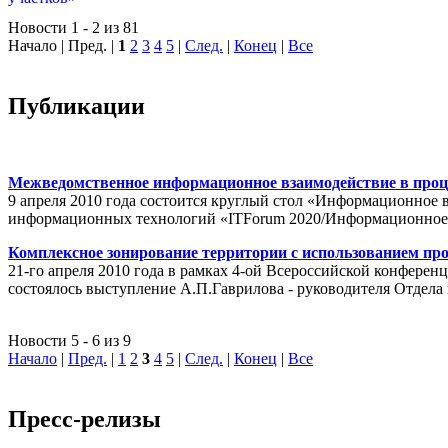
Новости 1 - 2 из 81
Начало | Пред. |
1
2
3
4
5
|
След.
|
Конец
|
Все
Публикации
Межведомственное информационное взаимодействие в проц
9 апреля 2010 года состоится круглый стол «Информационное 
информационных технологий «ITForum 2020/Информационное
Комплексное зонирование территории с использованием пр
21-го апреля 2010 года в рамках 4-ой Всероссийской конферен
состоялось выступление А.П.Гаврилова - руководителя Отде
Новости 5 - 6 из 9
Начало
|
Пред.
|
1
2
3
4
5
|
След.
|
Конец
|
Все
Пресс-релизы