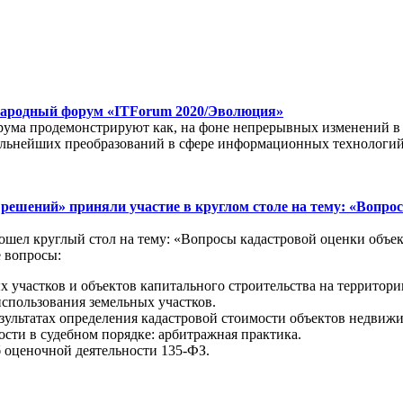
ународный форум «ITForum 2020/Эволюция»
рума продемонстрируют как, на фоне непрерывных изменений в
дальнейших преобразований в сфере информационных технологий
ешений» приняли участие в круглом столе на тему: «Вопро
ошел круглый стол на тему: «Вопросы кадастровой оценки объе
 вопросы:
х участков и объектов капитального строительства на территор
спользования земельных участков.
зультатах определения кадастровой стоимости объектов недвиж
сти в судебном порядке: арбитражная практика.
 оценочной деятельности 135-ФЗ.