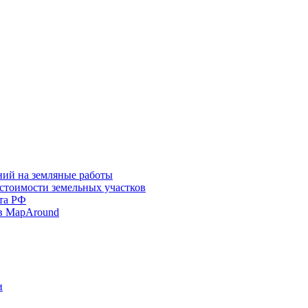
ний на земляные работы
 стоимости земельных участков
та РФ
в MapAround
и