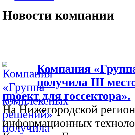
Новости компании
Компания «Групп
получила III мес
проект для госсектора».
На Нижегородской регион
информационных технолог