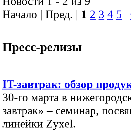
Новости 1 - 2 из 9
Начало | Пред. |
1
2
3
4
5
|
Пресс-релизы
IT-завтрак: обзор проду
30-го марта в нижегородс
завтрак» – семинар, пос
линейки Zyxel.