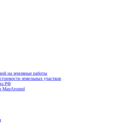
ний на земляные работы
 стоимости земельных участков
та РФ
в MapAround
и