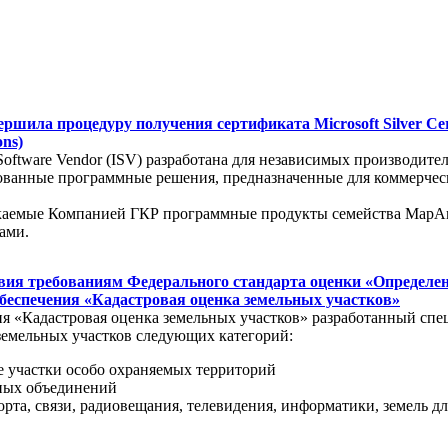
ила процедуру получения сертификата Microsoft Silver Cert
ons)
Software Vendor (ISV) разработана для независимых производит
рованные программные решения, предназначенные для коммерческ
пускаемые Компанией ГКР программные продукты семейства MapA
ктами.
вия требованиям Федерального стандарта оценки «Определе
обеспечения «Кадастровая оценка земельных участков»
я «Кадастровая оценка земельных участков» разработанный сп
 земельных участков следующих категорий:
е участки особо охраняемых территорий
чных объединений
рта, связи, радиовещания, телевидения, информатики, земель дл