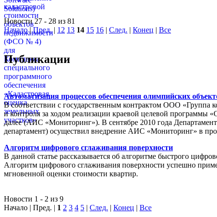
Новости 27 - 28 из 81
Начало
|
Пред.
|
12
13
14
15
16
|
След.
|
Конец
|
Все
Публикации
Автоматизация процессов обеспечения олимпийских объек
В соответствии с государственным контрактом ООО «Группа 
и контроля за ходом реализации краевой целевой программы «
далее (АИС «Мониторинг»). В сентябре 2010 года Департамен
департамент) осуществил внедрение АИС «Мониторинг» в пр
Алгоритм цифрового сглаживания поверхности
В данной статье рассказывается об алгоритме быстрого цифров
Алгоритм цифрового сглаживания поверхности успешно приме
мгновенной оценки стоимости квартир.
Новости 1 - 2 из 9
Начало | Пред. |
1
2
3
4
5
|
След.
|
Конец
|
Все