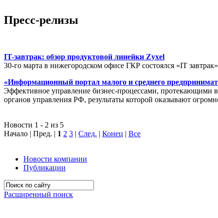
Пресс-релизы
IT-завтрак: обзор продуктовой линейки Zyxel
30-го марта в нижегородском офисе ГКР состоялся «IT завтрак
«Информационный портал малого и среднего предпринимат
Эффективное управление бизнес-процессами, протекающими в р
органов управления РФ, результаты которой оказывают огромн
Новости 1 - 2 из 5
Начало | Пред. |
1
2
3
|
След.
|
Конец
|
Все
Новости компании
Публикации
Расширенный поиск