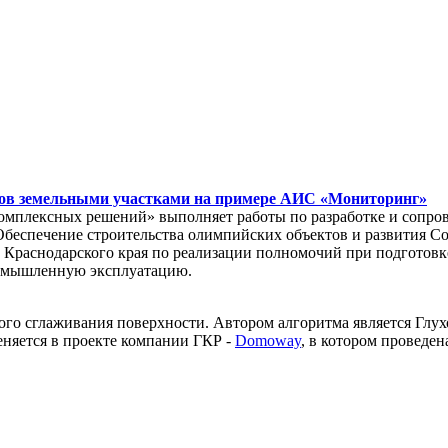
тов земельными участками на примере АИС «Мониторинг»
комплексных решений» выполняет работы по разработке и сопр
Обеспечение строительства олимпийских объектов и развития Со
т Краснодарского края по реализации полномочий при подгото
омышленную эксплуатацию.
ого сглаживания поверхности. Автором алгоритма является Глух
няется в проекте компании ГКР -
Domoway
, в котором проведе