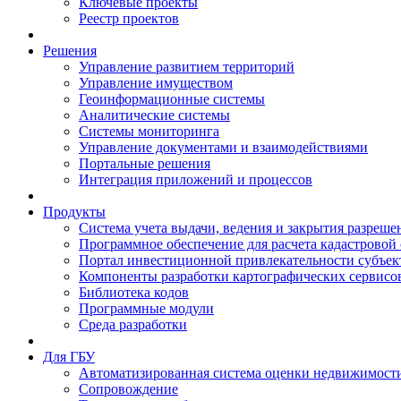
Ключевые проекты
Реестр проектов
Решения
Управление развитием территорий
Управление имуществом
Геоинформационные системы
Аналитические системы
Системы мониторинга
Управление документами и взаимодействиями
Портальные решения
Интеграция приложений и процессов
Продукты
Система учета выдачи, ведения и закрытия разреше
Программное обеспечение для расчета кадастровой
Портал инвестиционной привлекательности субъек
Компоненты разработки картографических сервисо
Библиотека кодов
Программные модули
Среда разработки
Для ГБУ
Автоматизированная система оценки недвижимост
Сопровождение