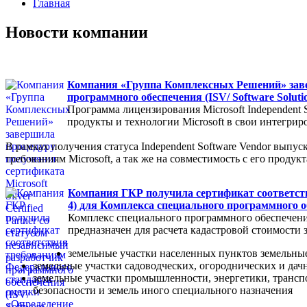
Главная
Новости компании
Компания «Группа Комплексных Решений» заверш
программного обеспечения (ISV/ Software Soluti
Программа лицензирования Microsoft Independent 
продукты и технологии Microsoft в свои интегри
В рамках получения статуса Independent Software Vendor вы
требованиям Microsoft, а так же на совместимость с его проду
Компания ГКР получила сертификат соответст
4) для Комплекса специального программного 
Комплекс специального программного обеспечени
предназначен для расчета кадастровой стоимости
земельные участки населенных пунктов земельны
земельные участки садоводческих, огороднических и да
земельные участки промышленности, энергетики, транспо
безопасности и земель иного специального назначения