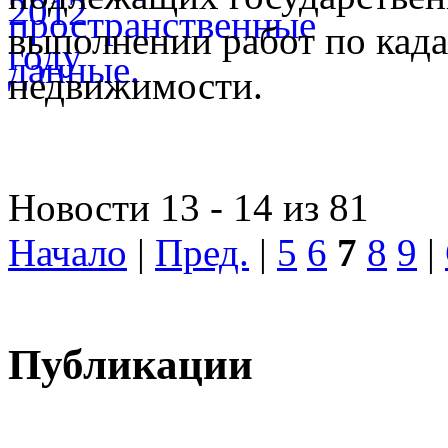
выполнении работ по када
недвижимости.
Новости 13 - 14 из 81
Начало
|
Пред.
|
5
6
7
8
9
|
Публикации