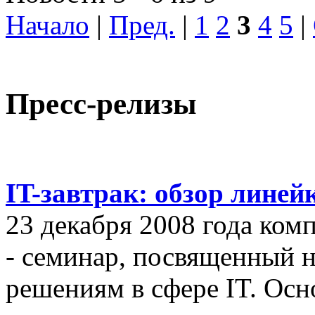
Начало
|
Пред.
|
1
2
3
4
5
|
Пресс-релизы
IT-завтрак: обзор линей
23 декабря 2008 года ком
- семинар, посвященный
решениям в сфере IT. Осн