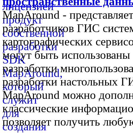
пространственные данны
MapAround - представляет
разработчиков ГИС систем
картографических сервис
могут быть использованы 
разработки многопользова
разработки настольных 
MapAround можно дополн
классические информаци
позволяет получить любую