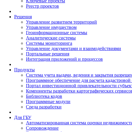
Ключевые проекты
Реестр проектов
Решения
Управление развитием территорий
Управление имуществом
Геоинформационные системы
Аналитические системы
Системы мониторинга
Управление документами и взаимодействиями
Портальные решения
Интеграция приложений и процессов
Продукты
Система учета выдачи, ведения и закрытия разреше
Программное обеспечение для расчета кадастровой
Портал инвестиционной привлекательности субъек
Компоненты разработки картографических сервисо
Библиотека кодов
Программные модули
Среда разработки
Для ГБУ
Автоматизированная система оценки недвижимост
Сопровождение