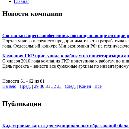
Главная
Новости компании
Состоялась пресс-конференция, посвященная презентации 
Портал малого и среднего предпринимательства разрабатывалс
года. Федеральный конкурс Минэкономики РФ на техническую 
Компания ГКР приступила к работам по инвентаризации ар
С января 2010 года компания ГКР приступила к работам по ин
Цель проекта – занести все бумажные архивы по инвентарному
Новости 61 - 62 из 81
Начало
|
Пред.
|
29
30
31
32
33
|
След.
|
Конец
|
Все
Публикации
Кадастровые карты для муниципальных образований: балан