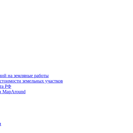
ний на земляные работы
 стоимости земельных участков
та РФ
в MapAround
и