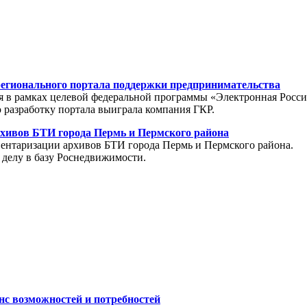
регионального портала поддержки предпринимательства
я в рамках целевой федеральной программы «Электронная Росси
разработку портала выиграла компания ГКР.
хивов БТИ города Пермь и Пермского района
вентаризации архивов БТИ города Пермь и Пермского района.
 делу в базу Роснедвижимости.
с возможностей и потребностей