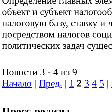
Определение главных эле
объект и субъект налогоо
налоговую базу, ставку и 
посредством налогов соц
политических задач сущес
Новости 3 - 4 из 9
Начало
|
Пред.
|
1
2
3
4
5
|
Пресс-релизы