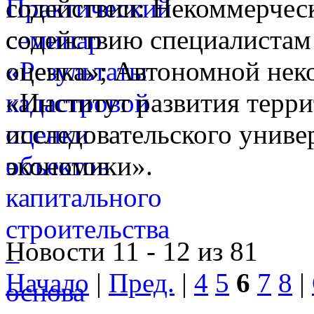
содействии: Некоммерческ
содействию специалистам
оценка»; Автономной нек
«Институт развития терр
исследовательского унив
экономики».
Новости 11 - 12 из 81
Начало
|
Пред.
|
4
5
6
7
8
|