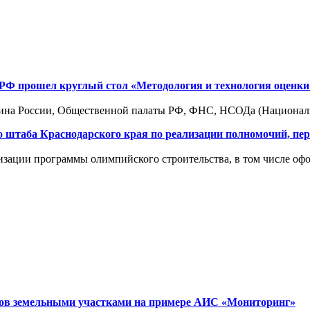
я РФ прошел круглый стол «Методология и технология оценк
ина России, Общественной палаты РФ, ФНС, НСОДа (Национальн
ого штаба Краснодарского края по реализации полномочий, п
изации программы олимпийского строительства, в том числе офо
тов земельными участками на примере АИС «Мониторинг»