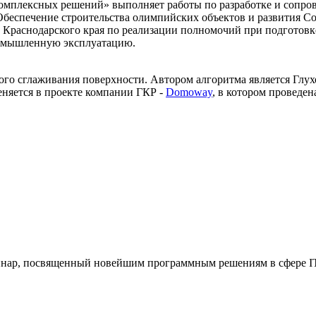
комплексных решений» выполняет работы по разработке и сопр
Обеспечение строительства олимпийских объектов и развития Со
т Краснодарского края по реализации полномочий при подгото
омышленную эксплуатацию.
ого сглаживания поверхности. Автором алгоритма является Глух
няется в проекте компании ГКР -
Domoway
, в котором проведе
еминар, посвященный новейшим программным решениям в сфере IT