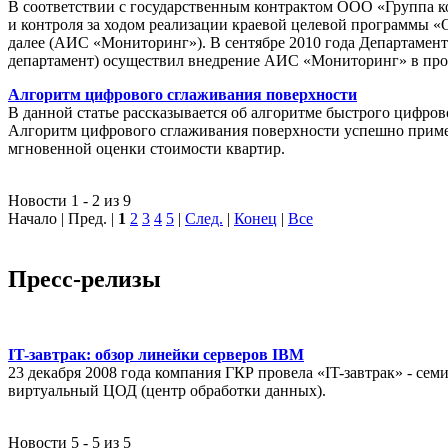
В соответствии с государственным контрактом ООО «Группа 
и контроля за ходом реализации краевой целевой программы «
далее (АИС «Мониторинг»). В сентябре 2010 года Департамен
департамент) осуществил внедрение АИС «Мониторинг» в пр
Алгоритм цифрового сглаживания поверхности
В данной статье рассказывается об алгоритме быстрого цифров
Алгоритм цифрового сглаживания поверхности успешно приме
мгновенной оценки стоимости квартир.
Новости 1 - 2 из 9
Начало | Пред. |
1
2
3
4
5
|
След.
|
Конец
|
Все
Пресс-релизы
IT-завтрак: обзор линейки серверов IBM
23 декабря 2008 года компания ГКР провела «IT-завтрак» - с
виртуальный ЦОД (центр обработки данных).
Новости 5 - 5 из 5