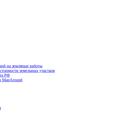
ний на земляные работы
 стоимости земельных участков
та РФ
в MapAround
и