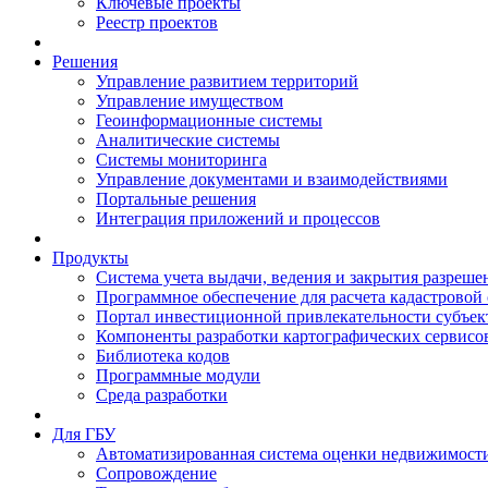
Ключевые проекты
Реестр проектов
Решения
Управление развитием территорий
Управление имуществом
Геоинформационные системы
Аналитические системы
Системы мониторинга
Управление документами и взаимодействиями
Портальные решения
Интеграция приложений и процессов
Продукты
Система учета выдачи, ведения и закрытия разреше
Программное обеспечение для расчета кадастровой
Портал инвестиционной привлекательности субъек
Компоненты разработки картографических сервисо
Библиотека кодов
Программные модули
Среда разработки
Для ГБУ
Автоматизированная система оценки недвижимост
Сопровождение