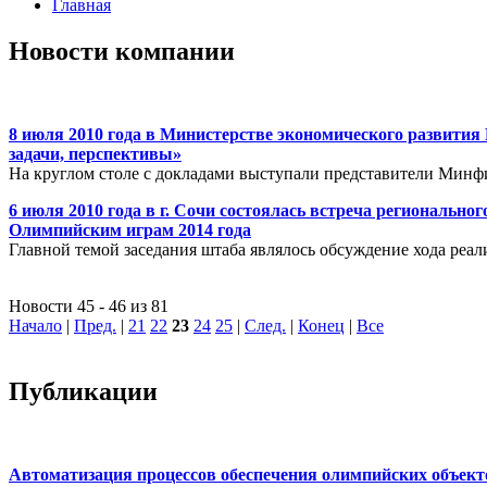
Главная
Новости компании
8 июля 2010 года в Министерстве экономического развити
задачи, перспективы»
На круглом столе с докладами выступали представители Минф
6 июля 2010 года в г. Сочи состоялась встреча региональн
Олимпийским играм 2014 года
Главной темой заседания штаба являлось обсуждение хода реал
Новости 45 - 46 из 81
Начало
|
Пред.
|
21
22
23
24
25
|
След.
|
Конец
|
Все
Публикации
Автоматизация процессов обеспечения олимпийских объек