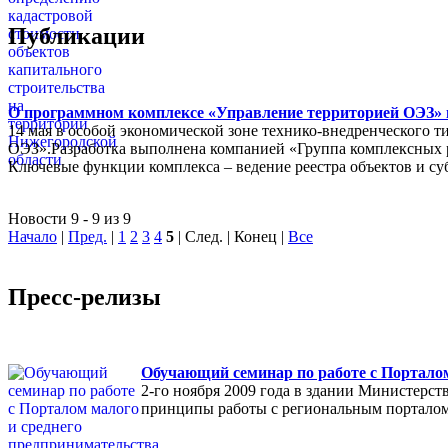
Публикации
О программном комплексе «Управление территорией ОЭЗ» в
14 мая в особой экономической зоне технико-внедренческого 
ОЭЗ».Разработка выполнена компанией «Группа комплексных
Ключевые функции комплекса – ведение реестра объектов и су
Новости 9 - 9 из 9
Начало
|
Пред.
|
1
2
3
4
5
| След. | Конец
|
Все
Пресс-релизы
Обучающий семинар по работе с Порталом
2-го ноября 2009 года в здании Министерс
принципы работы с региональным порталом