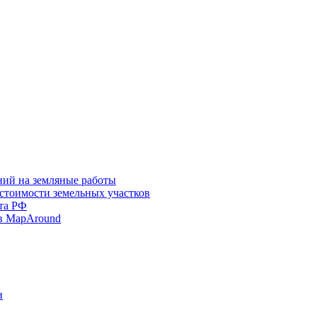
ний на земляные работы
 стоимости земельных участков
та РФ
в MapAround
и