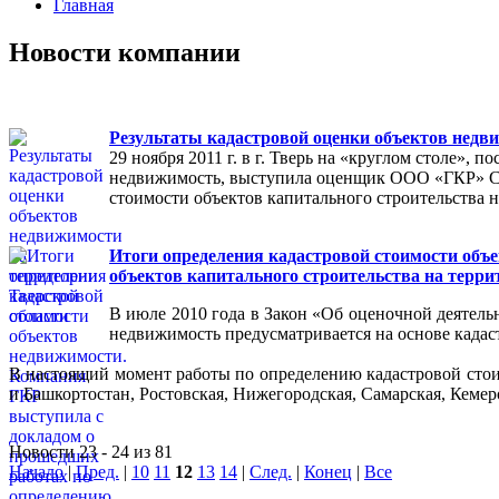
Главная
Новости компании
Результаты кадастровой оценки объектов недв
29 ноября 2011 г. в г. Тверь на «круглом столе»
недвижимость, выступила оценщик ООО «ГКР» Сер
стоимости объектов капитального строительства н
Итоги определения кадастровой стоимости объ
объектов капитального строительства на терр
В июле 2010 года в Закон «Об оценочной деятельн
недвижимость предусматривается на основе кадас
В настоящий момент работы по определению кадастровой сто
и Башкортостан, Ростовская, Нижегородская, Самарская, Кемер
Новости 23 - 24 из 81
Начало
|
Пред.
|
10
11
12
13
14
|
След.
|
Конец
|
Все