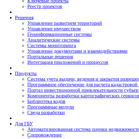
Ключевые проекты
Реестр проектов
Решения
Управление развитием территорий
Управление имуществом
Геоинформационные системы
Аналитические системы
Системы мониторинга
Управление документами и взаимодействиями
Портальные решения
Интеграция приложений и процессов
Продукты
Система учета выдачи, ведения и закрытия разреше
Программное обеспечение для расчета кадастровой
Портал инвестиционной привлекательности субъек
Компоненты разработки картографических сервисо
Библиотека кодов
Программные модули
Среда разработки
Для ГБУ
Автоматизированная система оценки недвижимост
Сопровождение