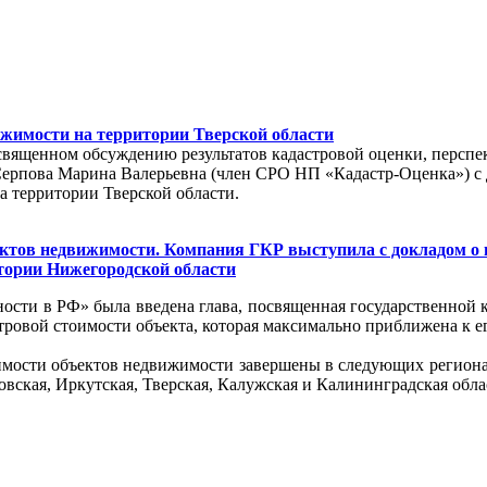
ижимости на территории Тверской области
, посвященном обсуждению результатов кадастровой оценки, персп
пова Марина Валерьевна (член СРО НП «Кадастр-Оценка») с до
а территории Тверской области.
ектов недвижимости. Компания ГКР выступила с докладом о
итории Нижегородской области
ости в РФ» была введена глава, посвященная государственной к
тровой стоимости объекта, которая максимально приближена к е
имости объектов недвижимости завершены в следующих регионах
овская, Иркутская, Тверская, Калужская и Калининградская обла