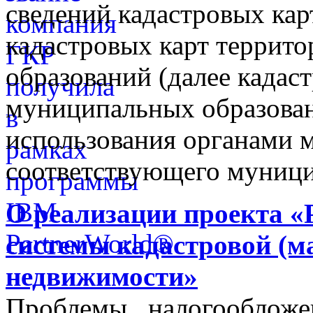
сведений кадастровых кар
кадастровых карт террит
образований (далее кадас
муниципальных образован
использования органами 
соответствующего муници
О реализации проекта «
системы кадастровой (м
недвижимости»
Проблемы налогообложен