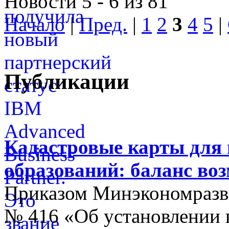
Новости 5 - 6 из 81
Начало
|
Пред.
|
1
2
3
4
5
|
Публикации
Кадастровые карты для
образований: баланс во
Приказом Минэкономразви
№ 416 «Об установлении п