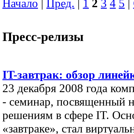
Начало
|
Пред.
|
1
2
3
4
5
|
Пресс-релизы
IT-завтрак: обзор линей
23 декабря 2008 года ком
- семинар, посвященный
решениям в сфере IT. Осн
«завтраке», стал виртуал