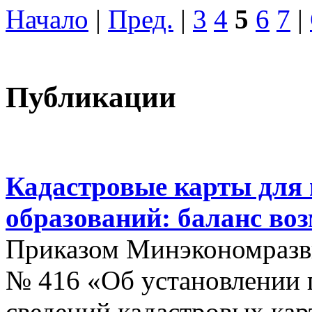
Начало
|
Пред.
|
3
4
5
6
7
|
Публикации
Кадастровые карты для
образований: баланс во
Приказом Минэкономразви
№ 416 «Об установлении п
сведений кадастровых кар