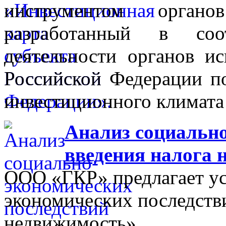
инструментом органо
разработанный в соо
деятельности органов ис
Российской Федерации п
инвестиционного климата 
Анализ социально
введения налога 
ООО «ГКР» предлагает ус
экономических последстви
недвижимость».