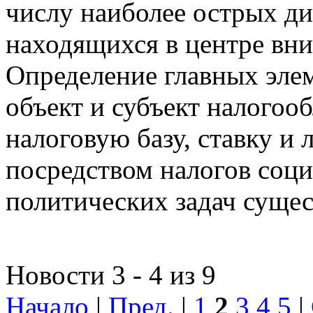
числу наиболее острых д
находящихся в центре вни
Определение главных эле
объект и субъект налогоо
налоговую базу, ставку и 
посредством налогов соц
политических задач сущес
Новости 3 - 4 из 9
Начало
|
Пред.
|
1
2
3
4
5
|