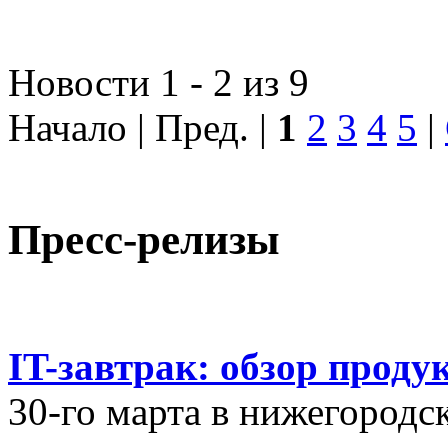
Новости 1 - 2 из 9
Начало | Пред. |
1
2
3
4
5
|
Пресс-релизы
IT-завтрак: обзор проду
30-го марта в нижегородс