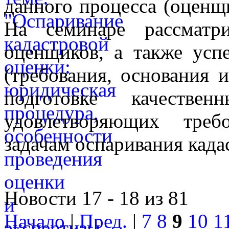
данного процесса (оценщ
На семинаре рассматр
оценщиков, а также усп
(требования, основания и
подготовке качестве
удовлетворяющих треб
задачам оспаривания када
Новости 17 - 18 из 81
Начало
|
Пред.
|
7
8
9
10
1