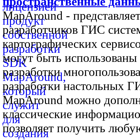
пространственные данны
MapAround - представляет
разработчиков ГИС систем
картографических сервис
могут быть использованы 
разработки многопользова
разработки настольных 
MapAround можно дополн
классические информаци
позволяет получить любую