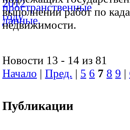
выполнении работ по када
недвижимости.
Новости 13 - 14 из 81
Начало
|
Пред.
|
5
6
7
8
9
|
Публикации