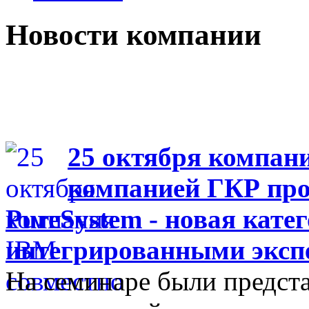
Новости компании
25 октября компан
компанией ГКР про
PureSystem - новая кате
интегрированными эксп
На семинаре были предст