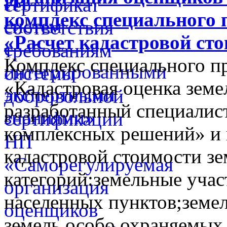
комплекс специального 
«Расчет кадастровой ст
Комплекс специального п
«Кадастровая оценка земе
разработанный специалис
комплексных решений» и 
кадастровой стоимости з
категорий:земельные учас
населенных пунктов;земел
земель особо охраняемых