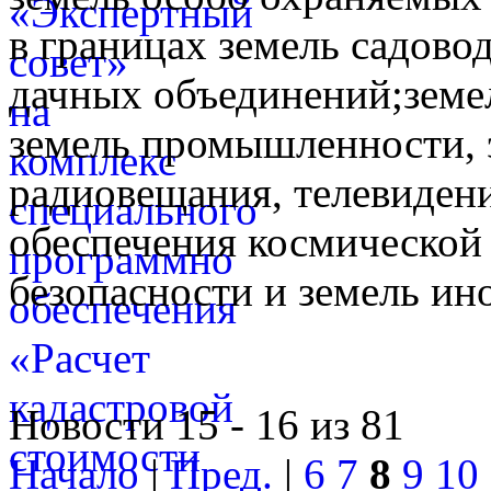
в границах земель садово
дачных объединений;земе
земель промышленности, э
радиовещания, телевидени
обеспечения космической 
безопасности и земель ин
Новости 15 - 16 из 81
Начало
|
Пред.
|
6
7
8
9
10