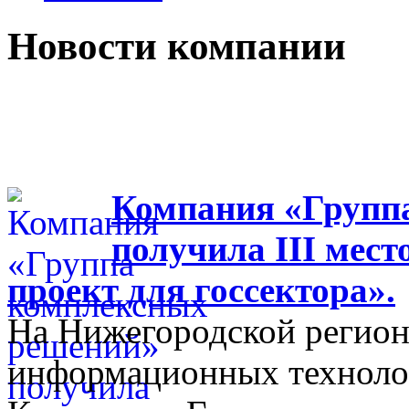
Новости компании
Компания «Групп
получила III мес
проект для госсектора».
На Нижегородской регион
информационных технолог