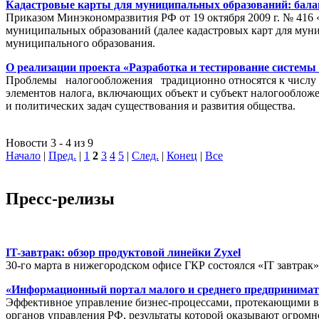
Кадастровые карты для муниципальных образований: балан
Приказом Минэкономразвития РФ от 19 октября 2009 г. № 416 
муниципальных образований (далее кадастровых карт для мун
муниципального образования.
О реализации проекта «Разработка и тестирование системы
Проблемы налогообложения традиционно относятся к числу на
элементов налога, включающих объект и субъект налогообложен
и политических задач существования и развития общества.
Новости 3 - 4 из 9
Начало
|
Пред.
|
1
2
3
4
5
|
След.
|
Конец
|
Все
Пресс-релизы
IT-завтрак: обзор продуктовой линейки Zyxel
30-го марта в нижегородском офисе ГКР состоялся «IT завтрак
«Информационный портал малого и среднего предпринимат
Эффективное управление бизнес-процессами, протекающими в р
органов управления РФ, результаты которой оказывают огромн