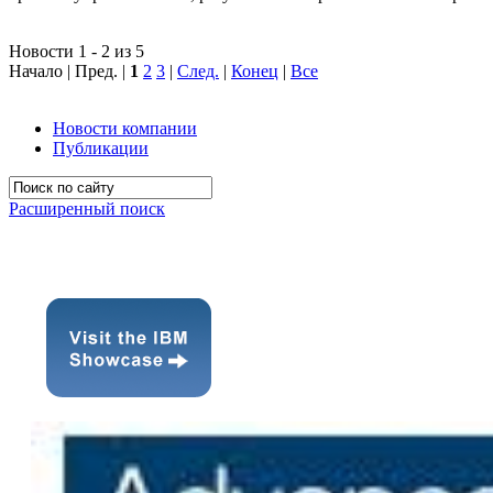
Новости 1 - 2 из 5
Начало | Пред. |
1
2
3
|
След.
|
Конец
|
Все
Новости компании
Публикации
Расширенный поиск