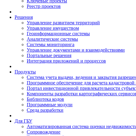
Ключевые проекты
Реестр проектов
Решения
Управление развитием территорий
Управление имуществом
Геоинформационные системы
Аналитические системы
Системы мониторинга
Управление документами и взаимодействиями
Портальные решения
Интеграция приложений и процессов
Продукты
Система учета выдачи, ведения и закрытия разреше
Программное обеспечение для расчета кадастровой
Портал инвестиционной привлекательности субъек
Компоненты разработки картографических сервисо
Библиотека кодов
Программные модули
Среда разработки
Для ГБУ
Автоматизированная система оценки недвижимост
Сопровождение