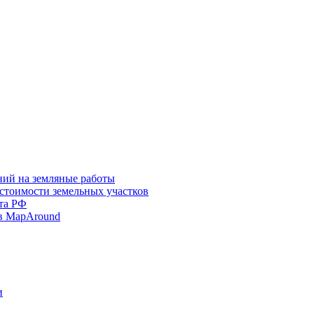
ний на земляные работы
 стоимости земельных участков
та РФ
в MapAround
и