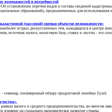
с возможностей и потребностей
«Об установлении перечня видов и состава сведений кадастровы
иципальных образований), предназначенных для использования 
 кадастровой (массовой) оценки объектов недвижимости»
иболее острых дискуссионных тем, находящихся в центре вним
ия, источник налога, налоговую базу, ставку и льготы - это с
» – семинар, посвященный обзору продуктовой линейки Zyxel.
ельства».
амках малого и среднего предпринимательства, во многом зави
ое влияние на социально-экономическое развитие страны.