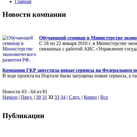
Главная
Новости компании
Обучающий семинар в Министерстве эконо
С 18 по 22 января 2010 г. в Министерстве эк
связанных с работой АИС «Управление госуд
Компания ГКР запустила новые сервисы на Федеральном по
В ходе проекта на Портале были запущены новые сервисы, а 
Новости 63 - 64 из 81
Начало
|
Пред.
|
30
31
32
33
34
|
След.
|
Конец
|
Все
Публикации