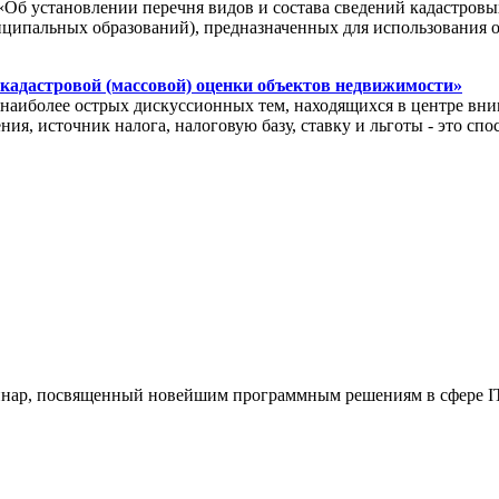
«Об установлении перечня видов и состава сведений кадастровы
иципальных образований), предназначенных для использования 
 кадастровой (массовой) оценки объектов недвижимости»
иболее острых дискуссионных тем, находящихся в центре вним
ия, источник налога, налоговую базу, ставку и льготы - это с
еминар, посвященный новейшим программным решениям в сфере IT