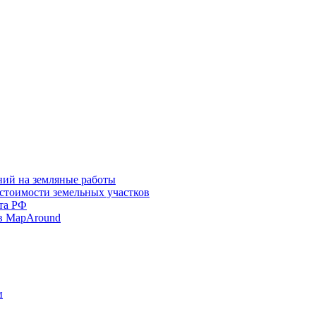
ний на земляные работы
 стоимости земельных участков
та РФ
в MapAround
и