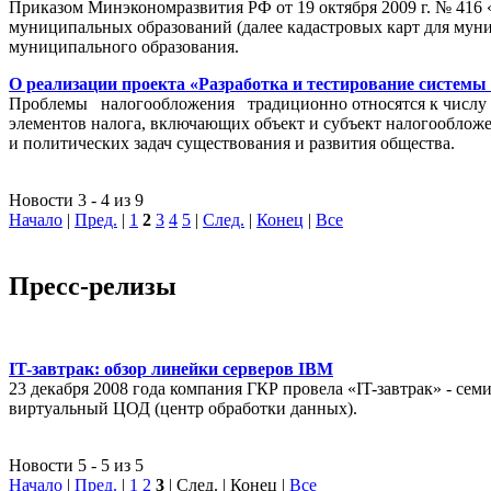
Приказом Минэкономразвития РФ от 19 октября 2009 г. № 416 
муниципальных образований (далее кадастровых карт для мун
муниципального образования.
О реализации проекта «Разработка и тестирование системы
Проблемы налогообложения традиционно относятся к числу на
элементов налога, включающих объект и субъект налогообложен
и политических задач существования и развития общества.
Новости 3 - 4 из 9
Начало
|
Пред.
|
1
2
3
4
5
|
След.
|
Конец
|
Все
Пресс-релизы
IT-завтрак: обзор линейки серверов IBM
23 декабря 2008 года компания ГКР провела «IT-завтрак» - с
виртуальный ЦОД (центр обработки данных).
Новости 5 - 5 из 5
Начало
|
Пред.
|
1
2
3
| След. | Конец
|
Все