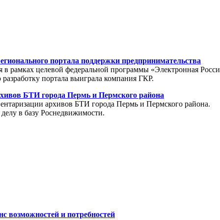
регионального портала поддержки предпринимательства
я в рамках целевой федеральной программы «Электронная Росси
разработку портала выиграла компания ГКР.
хивов БТИ города Пермь и Пермского района
вентаризации архивов БТИ города Пермь и Пермского района.
 делу в базу Роснедвижимости.
с возможностей и потребностей