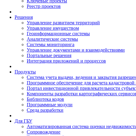
Ключевые проекты
Реестр проектов
Решения
Управление развитием территорий
Управление имуществом
Геоинформационные системы
Аналитические системы
Системы мониторинга
Управление документами и взаимодействиями
Портальные решения
Интеграция приложений и процессов
Продукты
Система учета выдачи, ведения и закрытия разреше
Программное обеспечение для расчета кадастровой
Портал инвестиционной привлекательности субъек
Компоненты разработки картографических сервисо
Библиотека кодов
Программные модули
Среда разработки
Для ГБУ
Автоматизированная система оценки недвижимост
Сопровождение