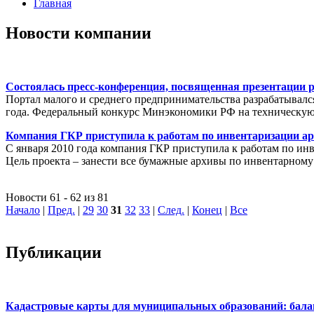
Главная
Новости компании
Состоялась пресс-конференция, посвященная презентации 
Портал малого и среднего предпринимательства разрабатывалс
года. Федеральный конкурс Минэкономики РФ на техническую 
Компания ГКР приступила к работам по инвентаризации ар
С января 2010 года компания ГКР приступила к работам по ин
Цель проекта – занести все бумажные архивы по инвентарному
Новости 61 - 62 из 81
Начало
|
Пред.
|
29
30
31
32
33
|
След.
|
Конец
|
Все
Публикации
Кадастровые карты для муниципальных образований: балан