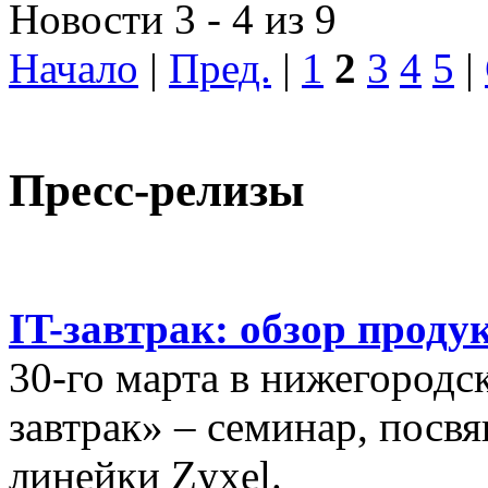
Новости 3 - 4 из 9
Начало
|
Пред.
|
1
2
3
4
5
|
Пресс-релизы
IT-завтрак: обзор проду
30-го марта в нижегородс
завтрак» – семинар, пос
линейки Zyxel.