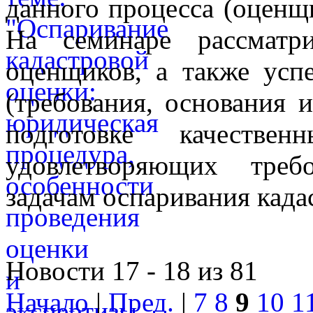
данного процесса (оценщ
На семинаре рассматр
оценщиков, а также усп
(требования, основания и
подготовке качестве
удовлетворяющих треб
задачам оспаривания када
Новости 17 - 18 из 81
Начало
|
Пред.
|
7
8
9
10
1