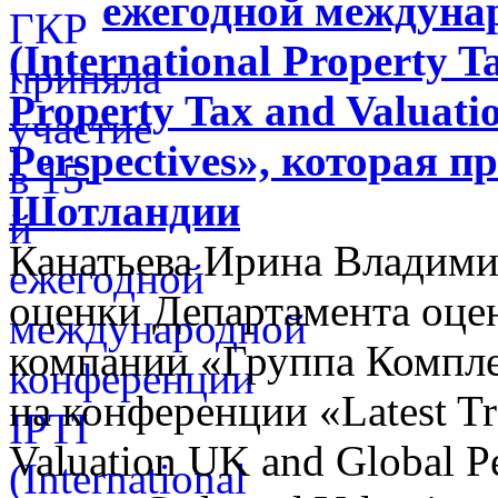
ежегодной междуна
(International Property Ta
Property Tax and Valuati
Perspectives», которая п
Шотландии
Канатьева Ирина Владими
оценки Департамента оцен
компании «Группа Компл
на конференции «Latest Tr
Valuation UK and Global P