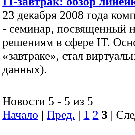
IT-завтрак: обзор линей
23 декабря 2008 года ком
- семинар, посвященный
решениям в сфере IT. Осн
«завтраке», стал виртуал
данных).
Новости 5 - 5 из 5
Начало
|
Пред.
|
1
2
3
| Сле