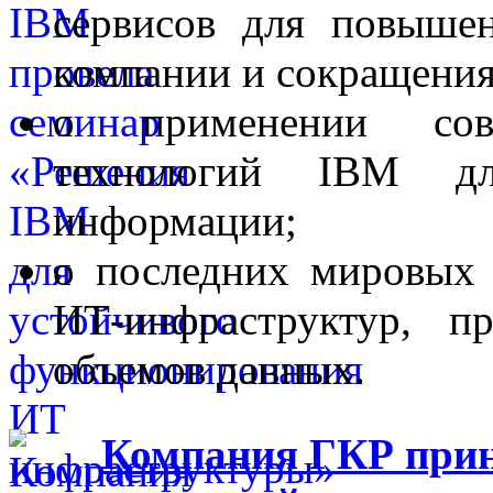
сервисов для повыше
компании и сокращения
о применении совр
технологий IBM д
информации;
о последних мировых 
ИТ-инфраструктур, п
объемов данных.
Компания ГКР приня