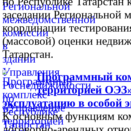
по Республике Татарстан
заседании Региональной 
координации тестировани
(массовой) оценки недви
Татарстан.
Программный ком
территорией ОЭЗ»
эксплуатацию в особой 
К основным функциям ком
договорно-арендных отно