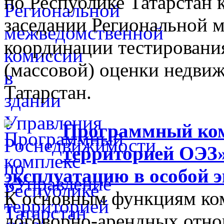
по Республике Татарстан
заседании Региональной 
координации тестировани
(массовой) оценки недви
Татарстан.
Программный ком
территорией ОЭЗ»
эксплуатацию в особой 
К основным функциям ком
договорно-арендных отно