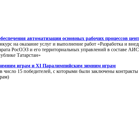
обеспечения автоматизации основных рабочих процессов цен
онкурс на оказание услуг и выполнение работ «Разработка и вн
арата РосОЭЗ и его территориальных управлений в составе АИ
публике Татарстан»
зимним играм и XI Паралимпийским зимним играм
в число 15 победителей, с которыми были заключены контракты 
рам)