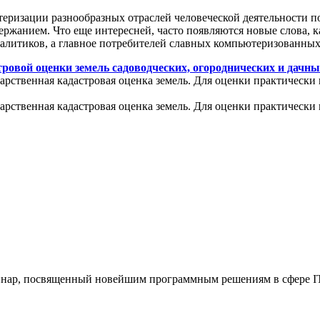
теризации разнообразных отраслей человеческой деятельности п
ржанием. Что еще интересней, часто появляются новые слова, к
налитиков, а главное потребителей славных компьютеризованных
ровой оценки земель садоводческих, огороднических и дачны
арственная кадастровая оценка земель. Для оценки практически 
арственная кадастровая оценка земель. Для оценки практически 
еминар, посвященный новейшим программным решениям в сфере IT