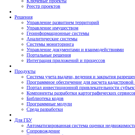
Ключевые проекты
Реестр проектов
Решения
Управление развитием территорий
Управление имуществом
Геоинформационные системы
Аналитические системы
Системы мониторинга
Управление документами и взаимодействиями
Портальные решения
Интеграция приложений и процессов
Продукты
Система учета выдачи, ведения и закрытия разреше
Программное обеспечение для расчета кадастровой
Портал инвестиционной привлекательности субъек
Компоненты разработки картографических сервисо
Библиотека кодов
Программные модули
Среда разработки
Для ГБУ
Автоматизированная система оценки недвижимост
Сопровождение