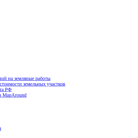
ний на земляные работы
 стоимости земельных участков
та РФ
в MapAround
и