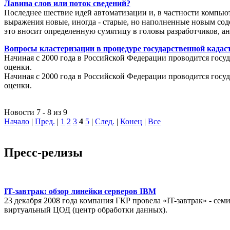
Лавина слов или поток сведений?
Последнее шествие идей автоматизации и, в частности компью
выражения новые, иногда - старые, но наполненные новым соде
это вносит определенную сумятицу в головы разработчиков, а
Вопросы кластеризации в процедуре государственной кадаст
Начиная с 2000 года в Российской Федерации проводится госуд
оценки.
Начиная с 2000 года в Российской Федерации проводится госуд
оценки.
Новости 7 - 8 из 9
Начало
|
Пред.
|
1
2
3
4
5
|
След.
|
Конец
|
Все
Пресс-релизы
IT-завтрак: обзор линейки серверов IBM
23 декабря 2008 года компания ГКР провела «IT-завтрак» - с
виртуальный ЦОД (центр обработки данных).