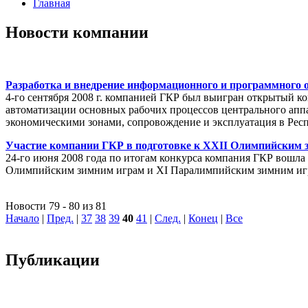
Главная
Новости компании
Разработка и внедрение информационного и программного 
4-го сентября 2008 г. компанией ГКР был выигран открытый к
автоматизации основных рабочих процессов центрального апп
экономическими зонами, сопровождение и эксплуатация в Рес
Участие компании ГКР в подготовке к XXII Олимпийским 
24-го июня 2008 года по итогам конкурса компания ГКР вошла 
Олимпийским зимним играм и XI Паралимпийским зимним иг
Новости 79 - 80 из 81
Начало
|
Пред.
|
37
38
39
40
41
|
След.
|
Конец
|
Все
Публикации