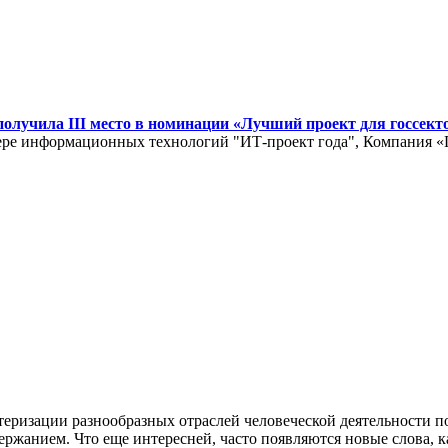
лучила III место в номинации «Лучший проект для госсекто
ре информационных технологий "ИТ-проект года", Компания «Г
теризации разнообразных отраслей человеческой деятельности п
ржанием. Что еще интересней, часто появляются новые слова, к