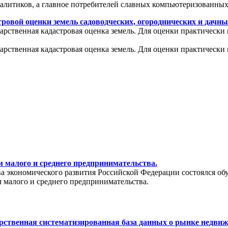
налитиков, а главное потребителей славных компьютеризованных
ровой оценки земель садоводческих, огороднических и дачны
арственная кадастровая оценка земель. Для оценки практически 
арственная кадастровая оценка земель. Для оценки практически 
 малого и среднего предпринимательства.
тва экономического развития Российской Федерации состоялся о
 малого и среднего предпринимательства.
рственная систематизированная база данных о рынке недви