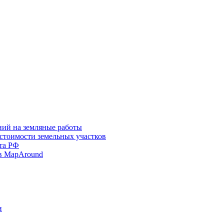
ний на земляные работы
 стоимости земельных участков
та РФ
в MapAround
и