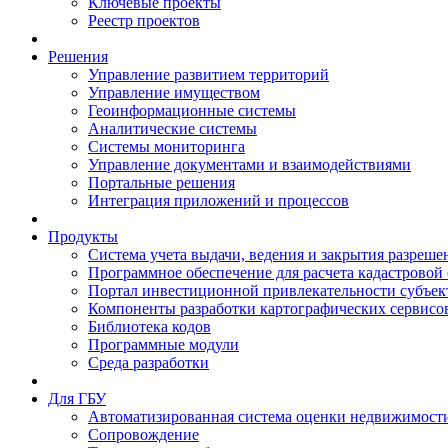
Ключевые проекты
Реестр проектов
Решения
Управление развитием территорий
Управление имуществом
Геоинформационные системы
Аналитические системы
Системы мониторинга
Управление документами и взаимодействиями
Портальные решения
Интеграция приложений и процессов
Продукты
Система учета выдачи, ведения и закрытия разреше
Программное обеспечение для расчета кадастровой
Портал инвестиционной привлекательности субъек
Компоненты разработки картографических сервисо
Библиотека кодов
Программные модули
Среда разработки
Для ГБУ
Автоматизированная система оценки недвижимост
Сопровождение