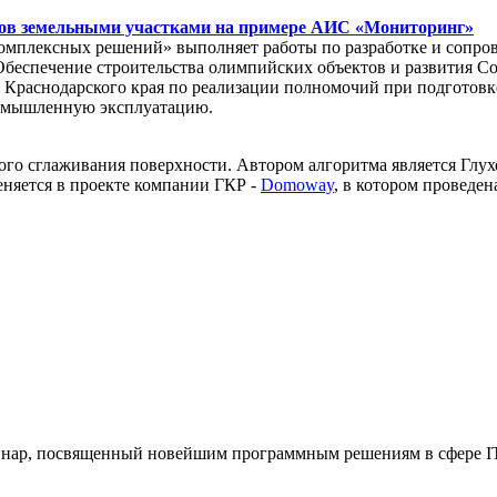
тов земельными участками на примере АИС «Мониторинг»
комплексных решений» выполняет работы по разработке и сопр
Обеспечение строительства олимпийских объектов и развития Со
т Краснодарского края по реализации полномочий при подгото
омышленную эксплуатацию.
ого сглаживания поверхности. Автором алгоритма является Глух
няется в проекте компании ГКР -
Domoway
, в котором проведе
еминар, посвященный новейшим программным решениям в сфере IT