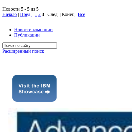
Новости 5 - 5 из 5
Начало
|
Пред.
|
1
2
3
| След. | Конец
|
Все
Новости компании
Публикации
Расширенный поиск