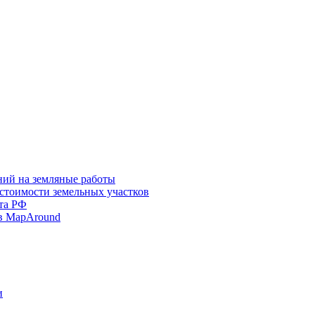
ний на земляные работы
 стоимости земельных участков
та РФ
в MapAround
и