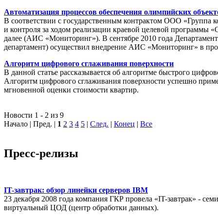
Автоматизация процессов обеспечения олимпийских объек
В соответствии с государственным контрактом ООО «Группа 
и контроля за ходом реализации краевой целевой программы «
далее (АИС «Мониторинг»). В сентябре 2010 года Департамен
департамент) осуществил внедрение АИС «Мониторинг» в пр
Алгоритм цифрового сглаживания поверхности
В данной статье рассказывается об алгоритме быстрого цифров
Алгоритм цифрового сглаживания поверхности успешно приме
мгновенной оценки стоимости квартир.
Новости 1 - 2 из 9
Начало | Пред. |
1
2
3
4
5
|
След.
|
Конец
|
Все
Пресс-релизы
IT-завтрак: обзор линейки серверов IBM
23 декабря 2008 года компания ГКР провела «IT-завтрак» - с
виртуальный ЦОД (центр обработки данных).