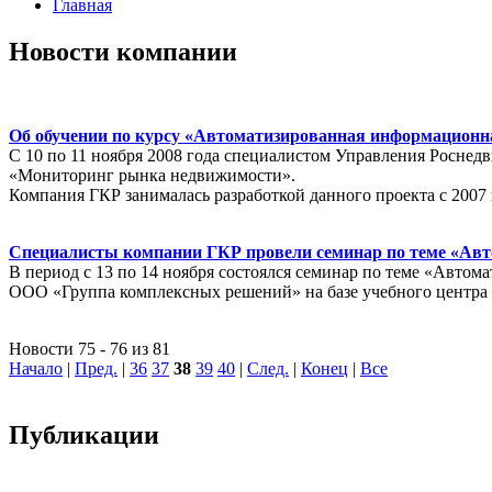
Главная
Новости компании
Об обучении по курсу «Автоматизированная информацион
С 10 по 11 ноября 2008 года специалистом Управления Росне
«Мониторинг рынка недвижимости».
Компания ГКР занималась разработкой данного проекта с 2007 
Специалисты компании ГКР провели семинар по теме «Ав
В период с 13 по 14 ноября состоялся семинар по теме 
ООО «Группа комплексных решений» на базе учебного центр
Новости 75 - 76 из 81
Начало
|
Пред.
|
36
37
38
39
40
|
След.
|
Конец
|
Все
Публикации