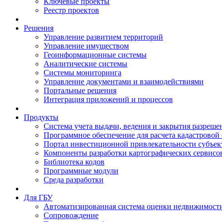
Ключевые проекты
Реестр проектов
Решения
Управление развитием территорий
Управление имуществом
Геоинформационные системы
Аналитические системы
Системы мониторинга
Управление документами и взаимодействиями
Портальные решения
Интеграция приложений и процессов
Продукты
Система учета выдачи, ведения и закрытия разреше
Программное обеспечение для расчета кадастровой
Портал инвестиционной привлекательности субъек
Компоненты разработки картографических сервисо
Библиотека кодов
Программные модули
Среда разработки
Для ГБУ
Автоматизированная система оценки недвижимост
Сопровождение