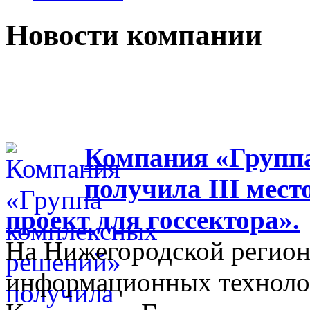
Новости компании
Компания «Групп
получила III мес
проект для госсектора».
На Нижегородской регион
информационных технолог