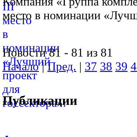
Компания «Группа компле
место в номинации «Лучши
Новости 81 - 81 из 81
Начало
|
Пред.
|
37
38
39
4
Публикации