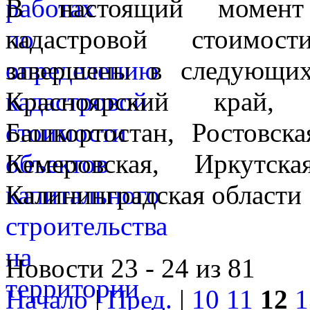
В настоящий момент
кадастровой стоимос
завершены в следующих
Красноярский край,
Башкортостан, Ростовска
Кемеровская, Иркутск
Калининградская области
Новости 23 - 24 из 81
Начало
|
Пред.
|
10
11
12
1