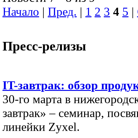
Начало
|
Пред.
|
1
2
3
4
5
|
Пресс-релизы
IT-завтрак: обзор проду
30-го марта в нижегородс
завтрак» – семинар, пос
линейки Zyxel.