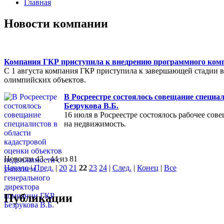
Главная
Новости компании
Компания ГКР приступила к внедрению программного компл
С 1 августа компания ГКР приступила к завершающей стадии в
олимпийских объектов.
В Росреестре состоялось совещание специа
Безрукова В.Б.
16 июля в Росреестре состоялось рабочее со
на недвижимость.
Новости 43 - 44 из 81
Начало
|
Пред.
|
20
21
22
23
24
|
След.
|
Конец
|
Все
Публикации