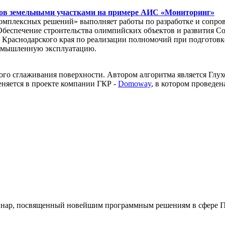
тов земельными участками на примере АИС «Мониторинг»
комплексных решений» выполняет работы по разработке и сопр
Обеспечение строительства олимпийских объектов и развития Со
т Краснодарского края по реализации полномочий при подгото
омышленную эксплуатацию.
ого сглаживания поверхности. Автором алгоритма является Глух
няется в проекте компании ГКР -
Domoway
, в котором проведе
еминар, посвященный новейшим программным решениям в сфере IT