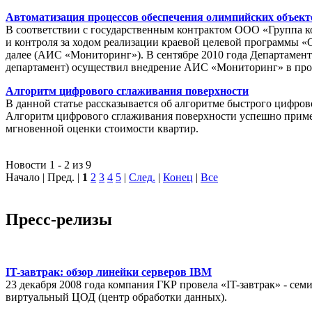
Автоматизация процессов обеспечения олимпийских объек
В соответствии с государственным контрактом ООО «Группа 
и контроля за ходом реализации краевой целевой программы «
далее (АИС «Мониторинг»). В сентябре 2010 года Департамен
департамент) осуществил внедрение АИС «Мониторинг» в пр
Алгоритм цифрового сглаживания поверхности
В данной статье рассказывается об алгоритме быстрого цифров
Алгоритм цифрового сглаживания поверхности успешно приме
мгновенной оценки стоимости квартир.
Новости 1 - 2 из 9
Начало | Пред. |
1
2
3
4
5
|
След.
|
Конец
|
Все
Пресс-релизы
IT-завтрак: обзор линейки серверов IBM
23 декабря 2008 года компания ГКР провела «IT-завтрак» - с
виртуальный ЦОД (центр обработки данных).