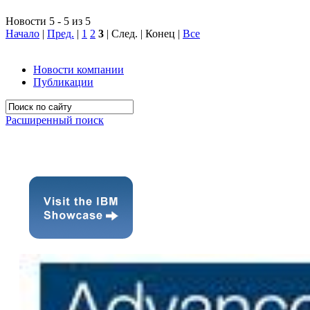
Новости 5 - 5 из 5
Начало
|
Пред.
|
1
2
3
| След. | Конец
|
Все
Новости компании
Публикации
Расширенный поиск