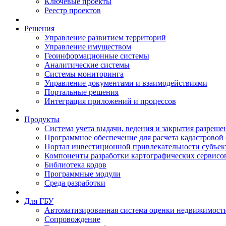
Ключевые проекты
Реестр проектов
Решения
Управление развитием территорий
Управление имуществом
Геоинформационные системы
Аналитические системы
Системы мониторинга
Управление документами и взаимодействиями
Портальные решения
Интеграция приложений и процессов
Продукты
Система учета выдачи, ведения и закрытия разреше
Программное обеспечение для расчета кадастровой
Портал инвестиционной привлекательности субъек
Компоненты разработки картографических сервисо
Библиотека кодов
Программные модули
Среда разработки
Для ГБУ
Автоматизированная система оценки недвижимост
Сопровождение