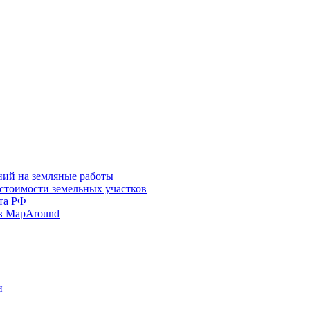
ний на земляные работы
 стоимости земельных участков
та РФ
в MapAround
и