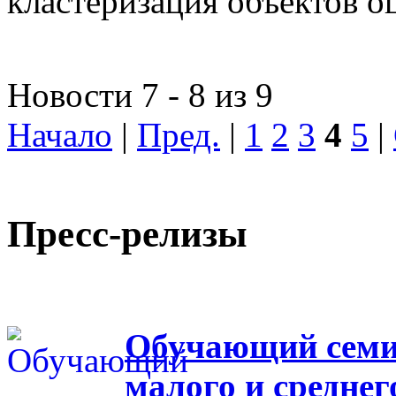
кластеризация объектов о
Новости 7 - 8 из 9
Начало
|
Пред.
|
1
2
3
4
5
|
Пресс-релизы
Обучающий семин
малого и средне