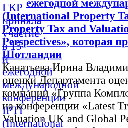
ежегодной междуна
(International Property Ta
Property Tax and Valuati
Perspectives», которая п
Шотландии
Канатьева Ирина Владими
оценки Департамента оцен
компании «Группа Компл
на конференции «Latest Tr
Valuation UK and Global P