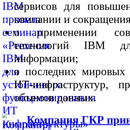
сервисов для повыше
компании и сокращения
о применении совр
технологий IBM д
информации;
о последних мировых 
ИТ-инфраструктур, п
объемов данных.
Компания ГКР приня