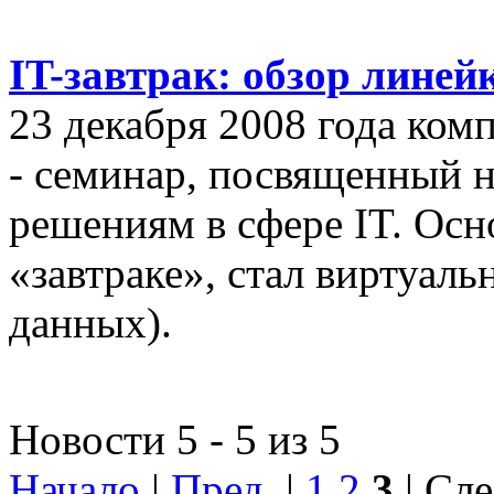
IT-завтрак: обзор линей
23 декабря 2008 года ком
- семинар, посвященный
решениям в сфере IT. Осн
«завтраке», стал виртуал
данных).
Новости 5 - 5 из 5
Начало
|
Пред.
|
1
2
3
| Сле