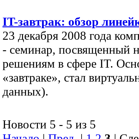
IT-завтрак: обзор линей
23 декабря 2008 года ком
- семинар, посвященный
решениям в сфере IT. Осн
«завтраке», стал виртуал
данных).
Новости 5 - 5 из 5
Начало
|
Пред.
|
1
2
3
| Сле