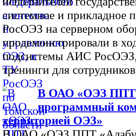
исполнителей государств
системное и прикладное 
РосОЭЗ на серверном обо
продемонстрировали в хо
подсистемы АИС РосОЭЗ,
тренинги для сотрудников
В ОАО «ОЭЗ ППТ 
программный ком
территорией ОЭЗ»
В ОАО «ОЭЗ ППТ «Алабуга