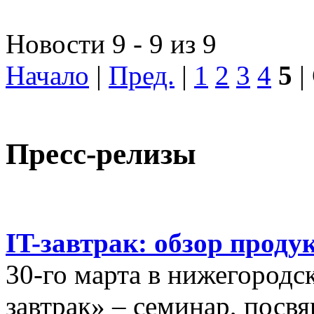
Новости 9 - 9 из 9
Начало
|
Пред.
|
1
2
3
4
5
|
Пресс-релизы
IT-завтрак: обзор проду
30-го марта в нижегородс
завтрак» – семинар, пос