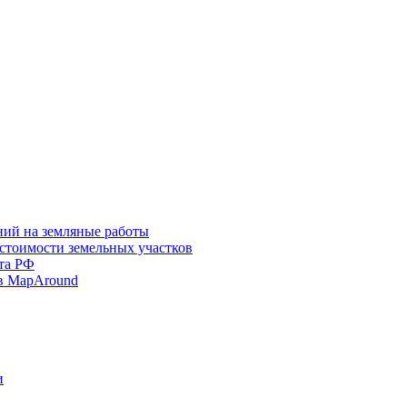
ний на земляные работы
 стоимости земельных участков
та РФ
в MapAround
и