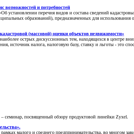
с возможностей и потребностей
«Об установлении перечня видов и состава сведений кадастровы
иципальных образований), предназначенных для использования 
 кадастровой (массовой) оценки объектов недвижимости»
иболее острых дискуссионных тем, находящихся в центре вним
ия, источник налога, налоговую базу, ставку и льготы - это с
» – семинар, посвященный обзору продуктовой линейки Zyxel.
ельства».
амках малого и среднего предпринимательства, во многом зави