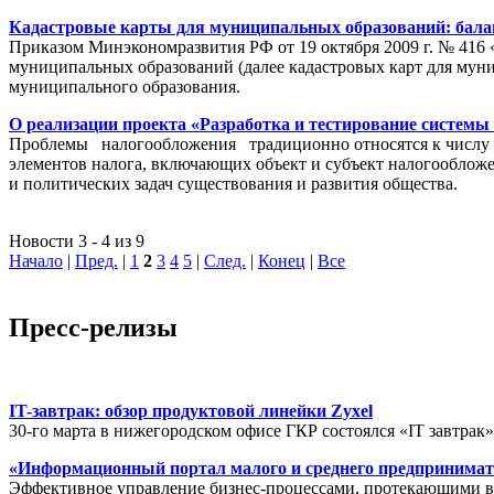
Кадастровые карты для муниципальных образований: балан
Приказом Минэкономразвития РФ от 19 октября 2009 г. № 416 
муниципальных образований (далее кадастровых карт для мун
муниципального образования.
О реализации проекта «Разработка и тестирование системы
Проблемы налогообложения традиционно относятся к числу на
элементов налога, включающих объект и субъект налогообложен
и политических задач существования и развития общества.
Новости 3 - 4 из 9
Начало
|
Пред.
|
1
2
3
4
5
|
След.
|
Конец
|
Все
Пресс-релизы
IT-завтрак: обзор продуктовой линейки Zyxel
30-го марта в нижегородском офисе ГКР состоялся «IT завтрак
«Информационный портал малого и среднего предпринимат
Эффективное управление бизнес-процессами, протекающими в р