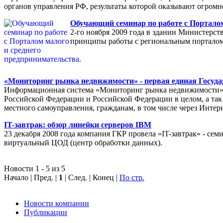
органов управления РФ, результаты которой оказывают огромн
Обучающий семинар по работе с Порталом
2-го ноября 2009 года в здании Министерс
принципы работы с региональным порталом
«Мониторинг рынка недвижимости» - первая единая Госуда
Информационная система «Мониторинг рынка недвижимости» п
Российской Федерации и Российской Федерации в целом, а так 
местного самоуправления, гражданам, в том числе через Интер
IT-завтрак: обзор линейки серверов IBM
23 декабря 2008 года компания ГКР провела «IT-завтрак» - с
виртуальный ЦОД (центр обработки данных).
Новости 1 - 5 из 5
Начало | Пред. |
1
| След. | Конец
|
По стр.
Новости компании
Публикации