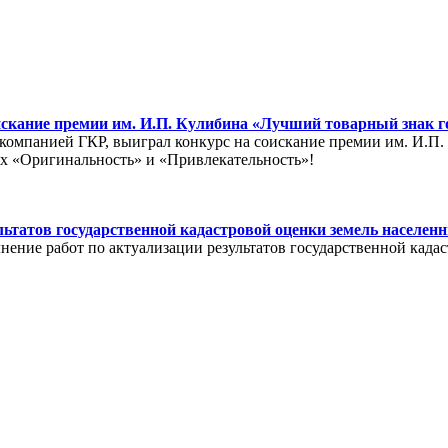
скание премии им. И.П. Кулибина «Лучший товарный знак го
компанией ГКР, выиграл конкурс на соискание премии им. И.П
ях «Оригинальность» и «Привлекательность»!
ьтатов государственной кадастровой оценки земель населен
ение работ по актуализации результатов государственной када