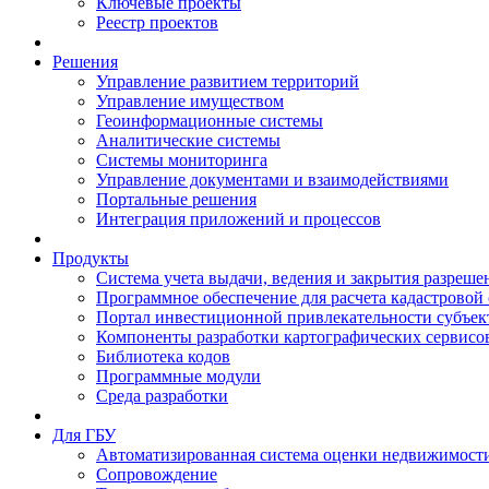
Ключевые проекты
Реестр проектов
Решения
Управление развитием территорий
Управление имуществом
Геоинформационные системы
Аналитические системы
Системы мониторинга
Управление документами и взаимодействиями
Портальные решения
Интеграция приложений и процессов
Продукты
Система учета выдачи, ведения и закрытия разреше
Программное обеспечение для расчета кадастровой
Портал инвестиционной привлекательности субъек
Компоненты разработки картографических сервисо
Библиотека кодов
Программные модули
Среда разработки
Для ГБУ
Автоматизированная система оценки недвижимост
Сопровождение