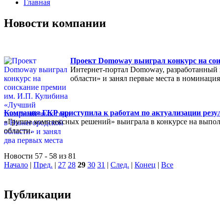
Главная
Новости компании
Проект Domoway выиграл конкурс на сои
Интернет-портал Domoway, разработанный 
области» и занял первые места в номинаци
Компания ГКР приступила к работам по актуализации резул
«Группа комплексных решений» выиграла в конкурсе на выполн
области.
Новости 57 - 58 из 81
Начало
|
Пред.
|
27
28
29
30
31
|
След.
|
Конец
|
Все
Публикации