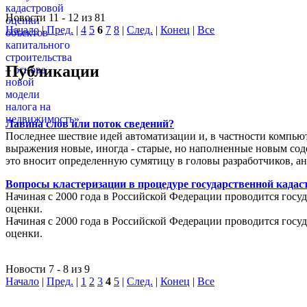
Новости 11 - 12 из 81
Начало
|
Пред.
|
4
5
6
7
8
|
След.
|
Конец
|
Все
Публикации
Лавина слов или поток сведений?
Последнее шествие идей автоматизации и, в частности компью
выражения новые, иногда - старые, но наполненные новым соде
это вносит определенную сумятицу в головы разработчиков, а
Вопросы кластеризации в процедуре государственной кадаст
Начиная с 2000 года в Российской Федерации проводится госуд
оценки.
Начиная с 2000 года в Российской Федерации проводится госуд
оценки.
Новости 7 - 8 из 9
Начало
|
Пред.
|
1
2
3
4
5
|
След.
|
Конец
|
Все