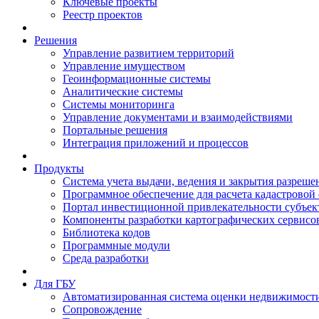
Ключевые проекты
Реестр проектов
Решения
Управление развитием территорий
Управление имуществом
Геоинформационные системы
Аналитические системы
Системы мониторинга
Управление документами и взаимодействиями
Портальные решения
Интеграция приложений и процессов
Продукты
Система учета выдачи, ведения и закрытия разреше
Программное обеспечение для расчета кадастровой
Портал инвестиционной привлекательности субъек
Компоненты разработки картографических сервисо
Библиотека кодов
Программные модули
Среда разработки
Для ГБУ
Автоматизированная система оценки недвижимост
Сопровождение