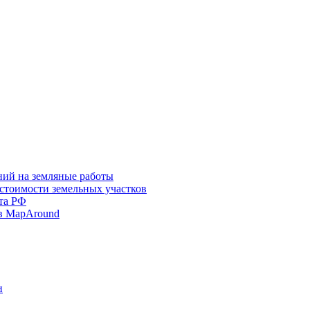
ний на земляные работы
 стоимости земельных участков
та РФ
в MapAround
и