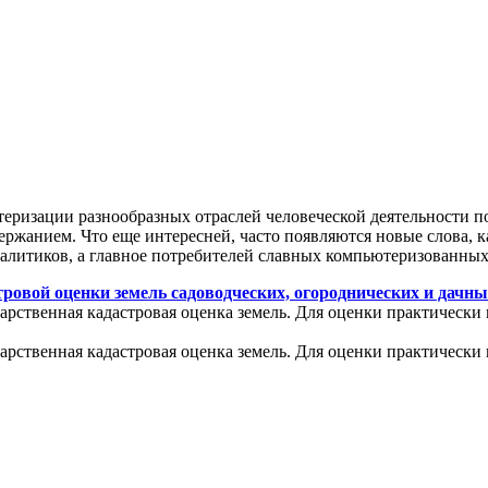
теризации разнообразных отраслей человеческой деятельности п
ржанием. Что еще интересней, часто появляются новые слова, к
налитиков, а главное потребителей славных компьютеризованных
ровой оценки земель садоводческих, огороднических и дачны
арственная кадастровая оценка земель. Для оценки практически 
арственная кадастровая оценка земель. Для оценки практически 