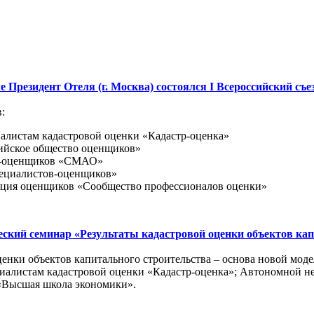
е Президент Отеля (г. Москва) состоялся I Всероссийский съе
:
алистам кадастровой оценки «Кадастр-оценка»
ийское общество оценщиков»
ов-оценщиков «СМАО»
пециалистов-оценщиков»
ация оценщиков «Сообщество профессионалов оценки»
еский семинар «Результаты кадастровой оценки объектов кап
ценки объектов капитального строительства – основа новой мод
иалистам кадастровой оценки «Кадастр-оценка»; Автономной н
 «Высшая школа экономики».