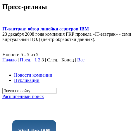
Пресс-релизы
IT-завтрак: обзор линейки серверов IBM
23 декабря 2008 года компания ГКР провела «IT-завтрак» - с
виртуальный ЦОД (центр обработки данных).
Новости 5 - 5 из 5
Начало
|
Пред.
|
1
2
3
| След. | Конец
|
Все
Новости компании
Публикации
Расширенный поиск