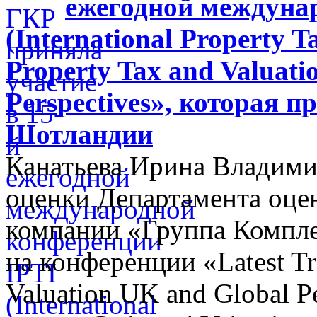
ежегодной междуна
(International Property Ta
Property Tax and Valuati
Perspectives», которая п
Шотландии
Канатьева Ирина Владими
оценки Департамента оцен
компании «Группа Компл
на конференции «Latest Tr
Valuation UK and Global P