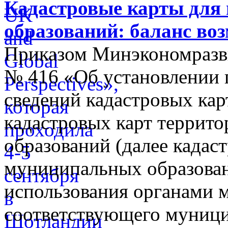
Кадастровые карты для
образований: баланс во
Приказом Минэкономразви
№ 416 «Об установлении п
сведений кадастровых кар
кадастровых карт террит
образований (далее кадас
муниципальных образован
использования органами 
соответствующего муници