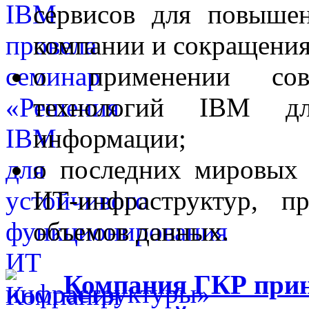
сервисов для повыше
компании и сокращения
о применении совр
технологий IBM д
информации;
о последних мировых 
ИТ-инфраструктур, п
объемов данных.
Компания ГКР приня