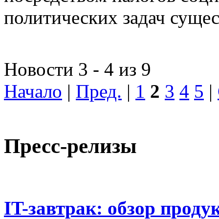
политических задач сущес
Новости 3 - 4 из 9
Начало
|
Пред.
|
1
2
3
4
5
|
Пресс-релизы
IT-завтрак: обзор проду