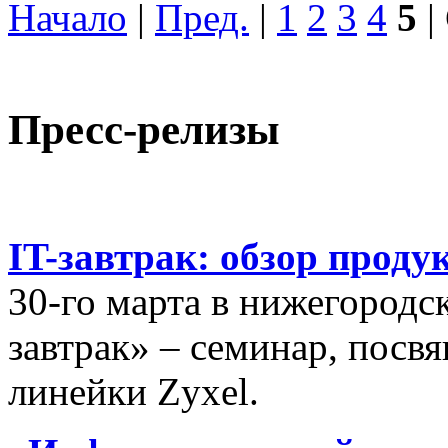
Начало
|
Пред.
|
1
2
3
4
5
|
Пресс-релизы
IT-завтрак: обзор проду
30-го марта в нижегородс
завтрак» – семинар, пос
линейки Zyxel.