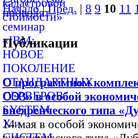
Начало
|
Пред.
|
8
9
10
11
Публикации
О программном комплек
ОЭЗ» в особой экономиче
внедренческого типа «Д
14 мая в особой экономич
внедренческого типа «Дуб