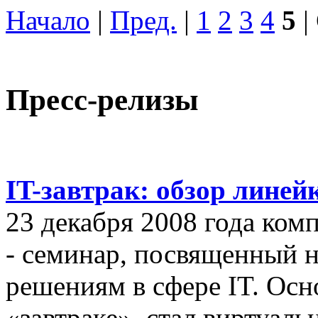
Начало
|
Пред.
|
1
2
3
4
5
|
Пресс-релизы
IT-завтрак: обзор линей
23 декабря 2008 года ком
- семинар, посвященный
решениям в сфере IT. Осн
«завтраке», стал виртуал