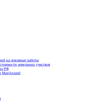
ний на земляные работы
 стоимости земельных участков
та РФ
в MapAround
и