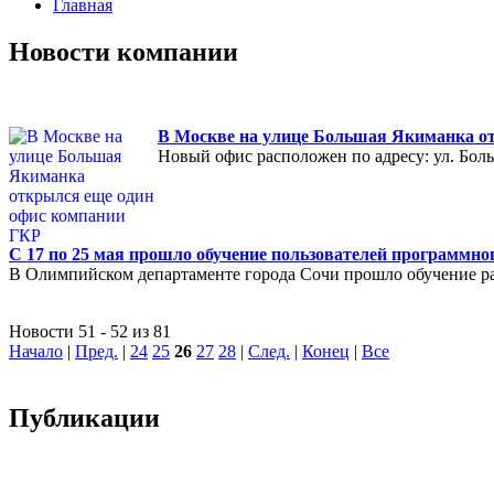
Главная
Новости компании
В Москве на улице Большая Якиманка о
Новый офис расположен по адресу: ул. Больш
С 17 по 25 мая прошло обучение пользователей программно
В Олимпийском департаменте города Сочи прошло обучение р
Новости 51 - 52 из 81
Начало
|
Пред.
|
24
25
26
27
28
|
След.
|
Конец
|
Все
Публикации