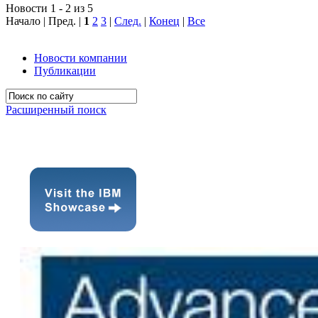
Новости 1 - 2 из 5
Начало | Пред. |
1
2
3
|
След.
|
Конец
|
Все
Новости компании
Публикации
Расширенный поиск