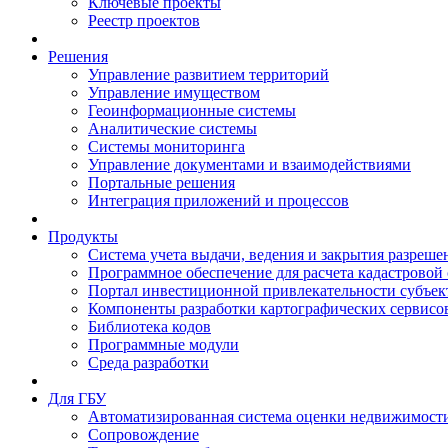
Ключевые проекты
Реестр проектов
Решения
Управление развитием территорий
Управление имуществом
Геоинформационные системы
Аналитические системы
Системы мониторинга
Управление документами и взаимодействиями
Портальные решения
Интеграция приложений и процессов
Продукты
Система учета выдачи, ведения и закрытия разреше
Программное обеспечение для расчета кадастровой
Портал инвестиционной привлекательности субъек
Компоненты разработки картографических сервисо
Библиотека кодов
Программные модули
Среда разработки
Для ГБУ
Автоматизированная система оценки недвижимост
Сопровождение