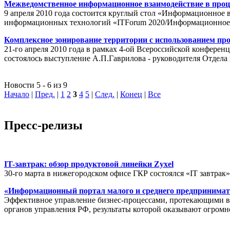
Межведомственное информационное взаимодействие в проц
9 апреля 2010 года состоится круглый стол «Информационное 
информационных технологий «ITForum 2020/Информационное
Комплексное зонирование территории с использованием пр
21-го апреля 2010 года в рамках 4-ой Всероссийской конферен
состоялось выступление А.П.Гаврилова - руководителя Отде
Новости 5 - 6 из 9
Начало
|
Пред.
|
1
2
3
4
5
|
След.
|
Конец
|
Все
Пресс-релизы
IT-завтрак: обзор продуктовой линейки Zyxel
30-го марта в нижегородском офисе ГКР состоялся «IT завтрак
«Информационный портал малого и среднего предпринимат
Эффективное управление бизнес-процессами, протекающими в р
органов управления РФ, результаты которой оказывают огромн