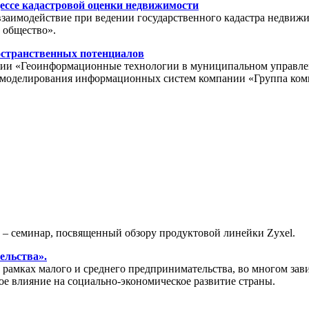
ессе кадастровой оценки недвижимости
взаимодействие при ведении государственного кадастра недвиж
 общество».
остранственных потенциалов
ции «Геоинформационные технологии в муниципальном управлении
ла моделирования информационных систем компании «Группа ко
» – семинар, посвященный обзору продуктовой линейки Zyxel.
ельства».
амках малого и среднего предпринимательства, во многом зави
ое влияние на социально-экономическое развитие страны.