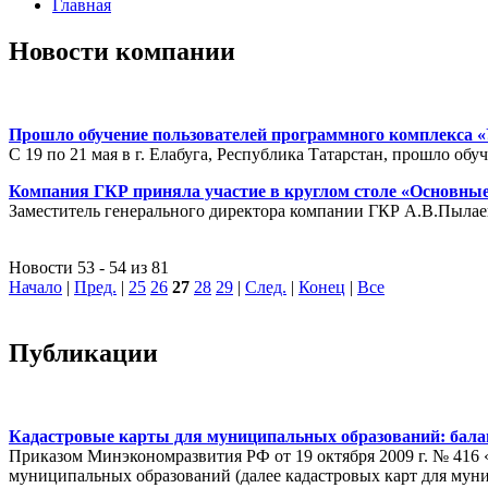
Главная
Новости компании
Прошло обучение пользователей программного комплекса «
С 19 по 21 мая в г. Елабуга, Республика Татарстан, прошло 
Компания ГКР приняла участие в круглом столе «Основные
Заместитель генерального директора компании ГКР А.В.Пылае
Новости 53 - 54 из 81
Начало
|
Пред.
|
25
26
27
28
29
|
След.
|
Конец
|
Все
Публикации
Кадастровые карты для муниципальных образований: балан
Приказом Минэкономразвития РФ от 19 октября 2009 г. № 416 
муниципальных образований (далее кадастровых карт для мун