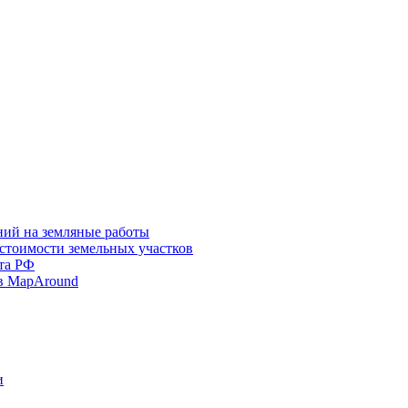
ний на земляные работы
 стоимости земельных участков
та РФ
в MapAround
и