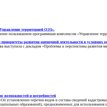
Управление территорией ОЭЗ».
обучение пользованием программным комплексом «Управление тер
 приоритеты развития оценочной деятельности в условиях м
ва выступила с докладом «Проблемы и перспективы развития м
с возможностей и потребностей
«Об установлении перечня видов и состава сведений кадастровы
иципальных образований), предназначенных для использования 