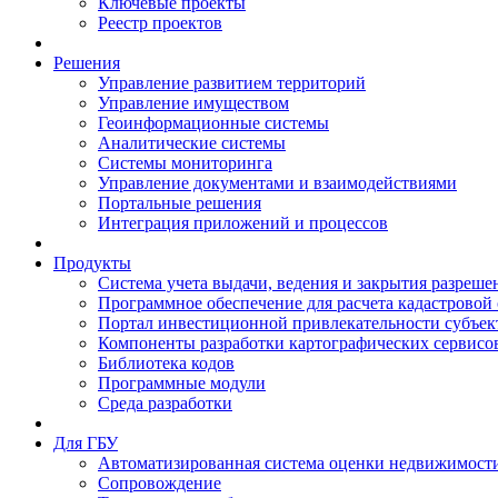
Ключевые проекты
Реестр проектов
Решения
Управление развитием территорий
Управление имуществом
Геоинформационные системы
Аналитические системы
Системы мониторинга
Управление документами и взаимодействиями
Портальные решения
Интеграция приложений и процессов
Продукты
Система учета выдачи, ведения и закрытия разреше
Программное обеспечение для расчета кадастровой
Портал инвестиционной привлекательности субъек
Компоненты разработки картографических сервисо
Библиотека кодов
Программные модули
Среда разработки
Для ГБУ
Автоматизированная система оценки недвижимост
Сопровождение