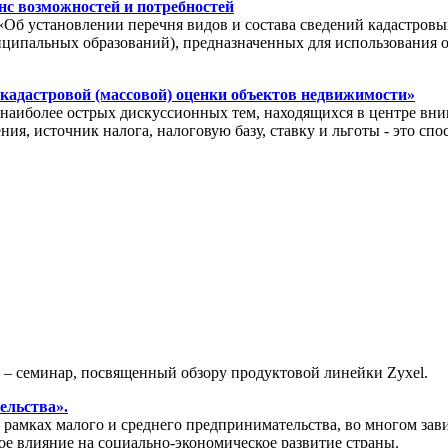
с возможностей и потребностей
«Об установлении перечня видов и состава сведений кадастровы
иципальных образований), предназначенных для использования 
 кадастровой (массовой) оценки объектов недвижимости»
иболее острых дискуссионных тем, находящихся в центре вним
ия, источник налога, налоговую базу, ставку и льготы - это с
» – семинар, посвященный обзору продуктовой линейки Zyxel.
ельства».
амках малого и среднего предпринимательства, во многом зави
ое влияние на социально-экономическое развитие страны.