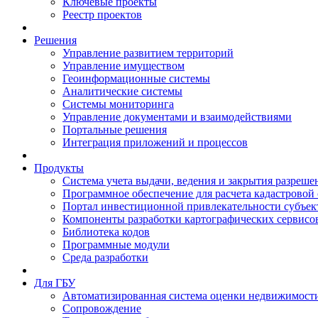
Ключевые проекты
Реестр проектов
Решения
Управление развитием территорий
Управление имуществом
Геоинформационные системы
Аналитические системы
Системы мониторинга
Управление документами и взаимодействиями
Портальные решения
Интеграция приложений и процессов
Продукты
Система учета выдачи, ведения и закрытия разреше
Программное обеспечение для расчета кадастровой
Портал инвестиционной привлекательности субъек
Компоненты разработки картографических сервисо
Библиотека кодов
Программные модули
Среда разработки
Для ГБУ
Автоматизированная система оценки недвижимост
Сопровождение