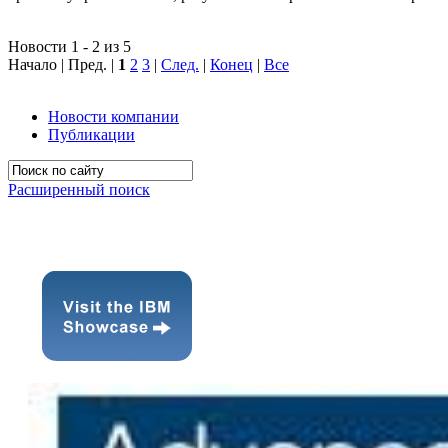
Новости 1 - 2 из 5
Начало | Пред. |
1
2
3
|
След.
|
Конец
|
Все
Новости компании
Публикации
Расширенный поиск