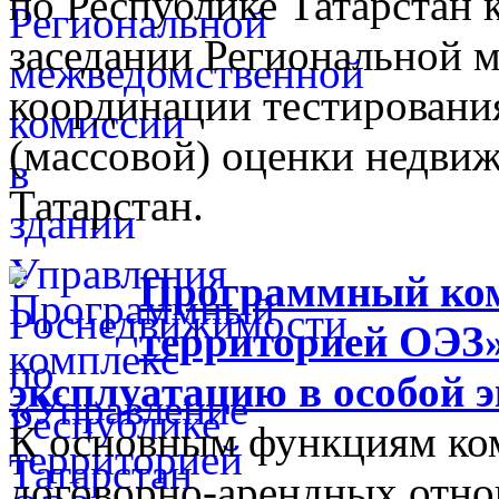
по Республике Татарстан
заседании Региональной 
координации тестировани
(массовой) оценки недви
Татарстан.
Программный ком
территорией ОЭЗ»
эксплуатацию в особой 
К основным функциям ком
договорно-арендных отно