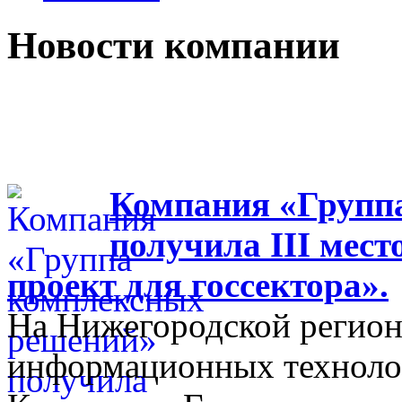
Новости компании
Компания «Групп
получила III мес
проект для госсектора».
На Нижегородской регион
информационных технолог