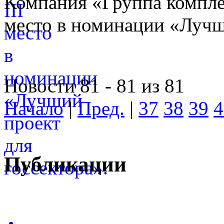
Компания «Группа компле
место в номинации «Лучши
Новости 81 - 81 из 81
Начало
|
Пред.
|
37
38
39
4
Публикации