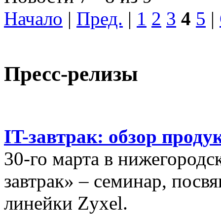
Начало
|
Пред.
|
1
2
3
4
5
|
Пресс-релизы
IT-завтрак: обзор проду
30-го марта в нижегородс
завтрак» – семинар, пос
линейки Zyxel.