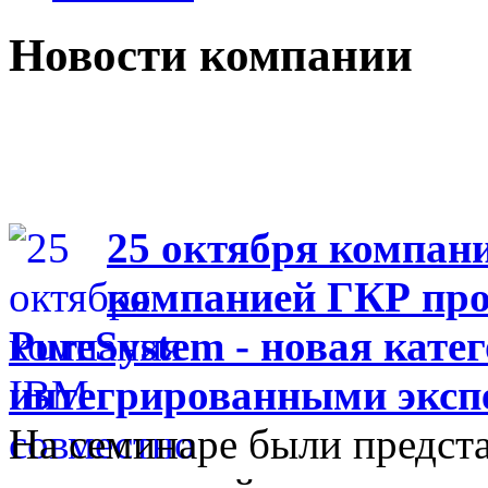
Новости компании
25 октября компан
компанией ГКР про
PureSystem - новая кате
интегрированными эксп
На семинаре были предст