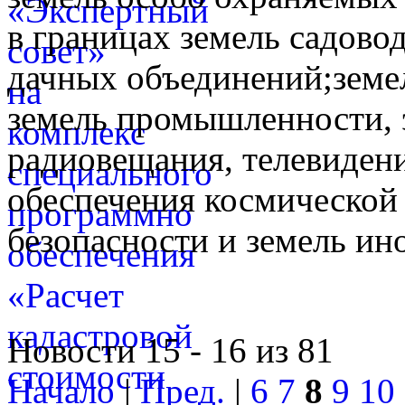
в границах земель садово
дачных объединений;земе
земель промышленности, э
радиовещания, телевидени
обеспечения космической 
безопасности и земель ин
Новости 15 - 16 из 81
Начало
|
Пред.
|
6
7
8
9
10