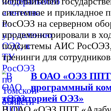
исполнителей государств
системное и прикладное 
РосОЭЗ на серверном обо
продемонстрировали в хо
подсистемы АИС РосОЭЗ,
тренинги для сотрудников
В ОАО «ОЭЗ ППТ 
программный ком
территорией ОЭЗ»
В ОАО «ОЭЗ ППТ «Алабуга